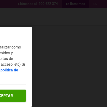
900 622 374
Llámanos al
Te llamamos
ES
nalizar cómo
enidos y
bitos de
acceso, etc) Si
a
política de
CEPTAR