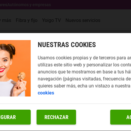
ares
Autónomos y empresas
y más
Fibra y fijo
Yoigo TV
Nuevos servicios
NUESTRAS COOKIES
Usamos cookies propias y de terceros para a
utilizas este sitio web y personalizar los cont
anuncios que te mostramos en base a tus há
navegación (páginas visitadas, frecuencia de 
quieres saber más, echa un vistazo a nuestr
cookies
IGURAR
RECHAZAR
A