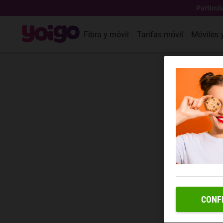
Particul
Fibra y móvil
Tarifas móvil
Móviles 
CONF