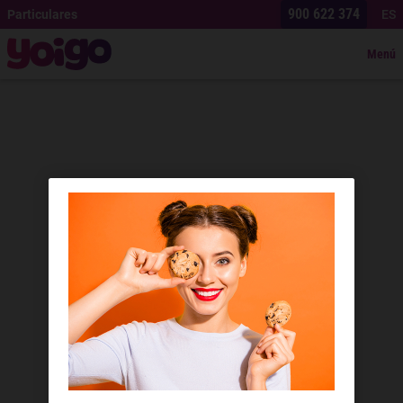
900 622 374
Particulares
ES
Menú