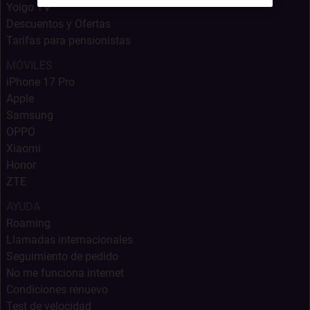
Yoigo TV
Descuentos y Ofertas
Tarifas para pensionistas
MÓVILES
iPhone 17 Pro
Apple
Samsung
OPPO
Xiaomi
Honor
ZTE
AYUDA
Roaming
Llamadas internacionales
Seguimiento de pedido
No me funciona internet
Condiciones renuevo
Test de velocidad