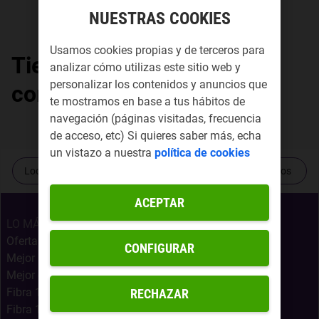
NUESTRAS COOKIES
Usamos cookies propias y de terceros para
Tiendas Yoigo por
analizar cómo utilizas este sitio web y
personalizar los contenidos y anuncios que
comunidad autónoma
te mostramos en base a tus hábitos de
navegación (páginas visitadas, frecuencia
de acceso, etc) Si quieres saber más, echa
un vistazo a nuestra
política de cookies
Localiza tu tienda más cercana
Contacta con nosotros
ACEPTAR
LO MÁS BUSCADO
Ofertas Internet Móvil
CONFIGURAR
Mejor Oferta Fibra
Mejor oferta fibra, móvil y Netflix
Fibra 1Gb + Móvil Infinito
RECHAZAR
Fibra 1Gb