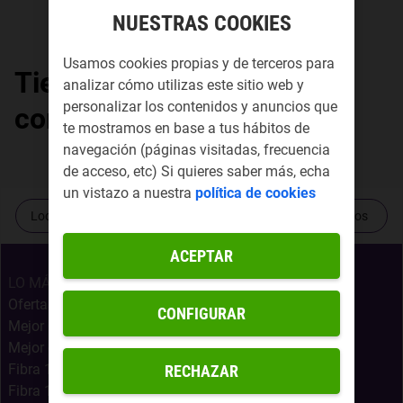
NUESTRAS COOKIES
Usamos cookies propias y de terceros para
Tiendas Yoigo por
analizar cómo utilizas este sitio web y
personalizar los contenidos y anuncios que
comunidad autónoma
te mostramos en base a tus hábitos de
navegación (páginas visitadas, frecuencia
de acceso, etc) Si quieres saber más, echa
un vistazo a nuestra
política de cookies
Localiza tu tienda más cercana
Contacta con nosotros
ACEPTAR
LO MÁS BUSCADO
Ofertas Internet Móvil
CONFIGURAR
Mejor Oferta Fibra
Mejor oferta fibra, móvil y Netflix
Fibra 1Gb + Móvil Infinito
RECHAZAR
Fibra 1Gb