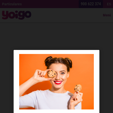
900 622 374
Particulares
ES
Menú