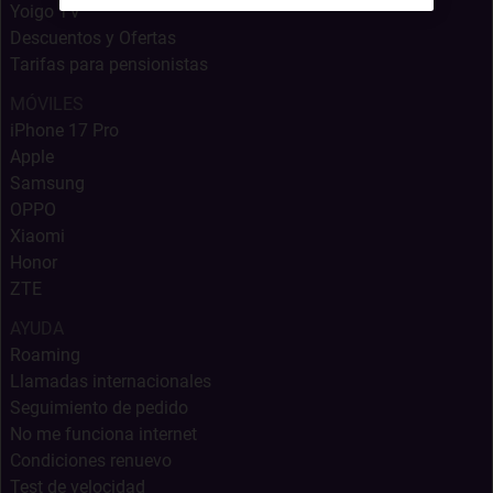
Yoigo TV
Descuentos y Ofertas
Tarifas para pensionistas
MÓVILES
iPhone 17 Pro
Apple
Samsung
OPPO
Xiaomi
Honor
ZTE
AYUDA
Roaming
Llamadas internacionales
Seguimiento de pedido
No me funciona internet
Condiciones renuevo
Test de velocidad