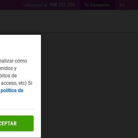
900 622 374
Llámanos al
Te llamamos
ES
nalizar cómo
enidos y
bitos de
acceso, etc) Si
a
política de
CEPTAR