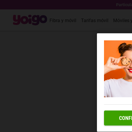
Particul
Fibra y móvil
Tarifas móvil
Móviles 
CONF