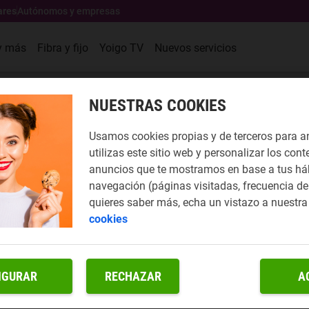
ares
Autónomos y empresas
y más
Fibra y fijo
Yoigo TV
Nuevos servicios
NUESTRAS COOKIES
Usamos cookies propias y de terceros para a
utilizas este sitio web y personalizar los cont
anuncios que te mostramos en base a tus há
navegación (páginas visitadas, frecuencia de 
quieres saber más, echa un vistazo a nuestr
cookies
IGURAR
RECHAZAR
A