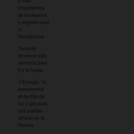
y más.
Disponemos
de accesorios
y seguros para
tu
Smartphone.
También
tenemos más
servicios para
ti y tu hogar:
💡Energía: Te
asesoramos
en tarifas de
luz y gas para
que puedas
ahorrar en tu
factura.