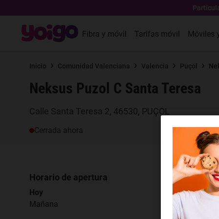
Particul
Fibra y móvil
Tarifas móvil
Móviles 
›
›
›
›
Inicio
Comunidad Valenciana
Valencia
Puçol
Nek
Neksus Puzol C Santa Teresa
Calle Santa Teresa 2, 46530, PUÇOL
Cerrada ahora
Horario de apertura
Hoy
Mañana