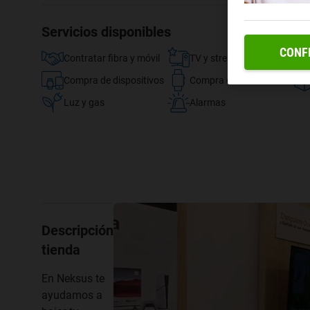
Servicios disponibles
CONF
Contratar fibra y móvil
TV y streaming
Compra de dispositivos
Compra de accesorios
Luz y gas
Alarmas
Descripción
tienda
En Neksus te
ayudamos a