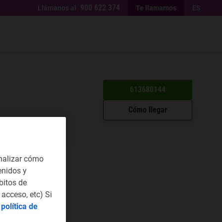
900 622 374
Llámanos al
Te llamamos
ES
613680144
Cómo llegar
nalizar cómo
enidos y
bitos de
acceso, etc) Si
a
política de