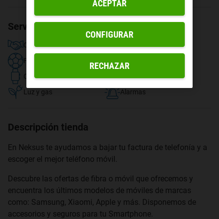
ACEPTAR
Servicios disponibles
CONFIGURAR
Contratar fibra y móvil
TV y streaming
Fútbol
Compra de dispositivos
RECHAZAR
Compra de accesorios
Recogida en tienda
Luz y gas
Alarmas
Descripción tienda
En Neksus te ayudamos a bajar tu factura de telefonía y a
escoger el mejor teléfono móvil.
Descubre las ofertas de fibra o móvil que ofrecemos y
encuentra los últimos modelos de móviles de marcas
como: Samsung, Xiaomi, Apple y más. Disponemos de
accesorios y seguros para tu Smartphone.