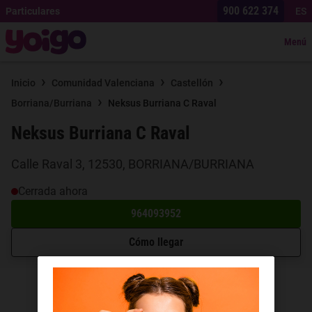
900 622 374
Particulares
ES
Menú
›
›
›
Inicio
Comunidad Valenciana
Castellón
›
Borriana/Burriana
Neksus Burriana C Raval
Neksus Burriana C Raval
Calle Raval 3, 12530, BORRIANA/BURRIANA
Cerrada ahora
964093952
Cómo llegar