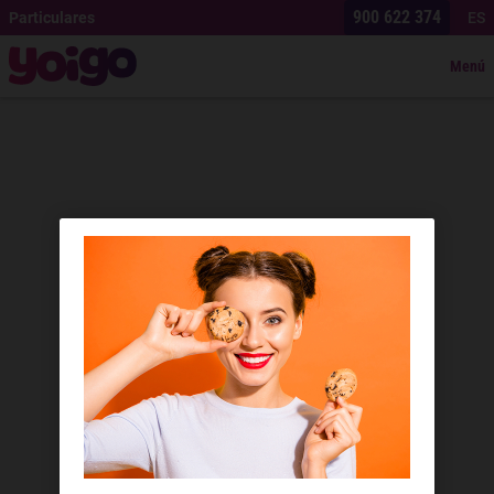
900 622 374
Particulares
ES
Menú