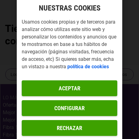
NUESTRAS COOKIES
Usamos cookies propias y de terceros para
Tiendas Yoigo por
analizar cómo utilizas este sitio web y
personalizar los contenidos y anuncios que
comunidad autónoma
te mostramos en base a tus hábitos de
navegación (páginas visitadas, frecuencia
de acceso, etc) Si quieres saber más, echa
un vistazo a nuestra
política de cookies
Localiza tu tienda más cercana
Contacta con nosotros
ACEPTAR
LO MÁS BUSCADO
Ofertas Internet Móvil
CONFIGURAR
Mejor Oferta Fibra
Mejor oferta fibra, móvil y Netflix
Fibra 1Gb + Móvil Infinito
RECHAZAR
Fibra 1Gb