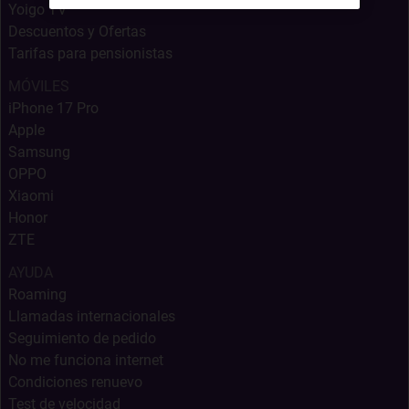
Yoigo TV
Descuentos y Ofertas
Tarifas para pensionistas
MÓVILES
iPhone 17 Pro
Apple
Samsung
OPPO
Xiaomi
Honor
ZTE
AYUDA
Roaming
Llamadas internacionales
Seguimiento de pedido
No me funciona internet
Condiciones renuevo
Test de velocidad