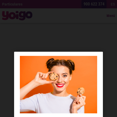
900 622 374
Particulares
ES
Menú