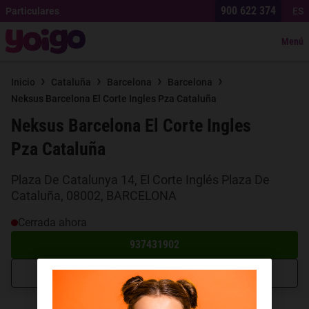
900 622 374
Particulares
ES
Menú
›
›
›
›
Inicio
Cataluña
Barcelona
Barcelona
Neksus Barcelona El Corte Ingles Pza Cataluña
Neksus Barcelona El Corte Ingles
Pza Cataluña
Plaza De Catalunya 14, El Corte Inglés Plaza De
Cataluña, 08002, BARCELONA
Cerrada ahora
937431902
Cómo llegar