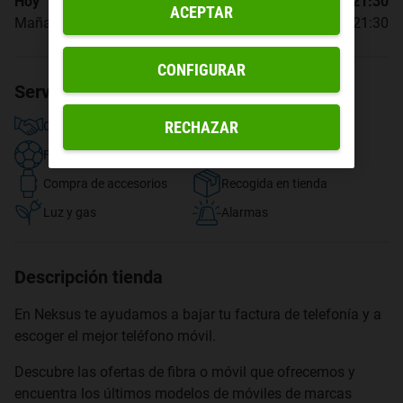
Hoy
09:00 - 21:30
ACEPTAR
Mañana
09:00 - 21:30
CONFIGURAR
Servicios disponibles
RECHAZAR
Contratar fibra y móvil
TV y streaming
Fútbol
Compra de dispositivos
Compra de accesorios
Recogida en tienda
Luz y gas
Alarmas
Descripción tienda
En Neksus te ayudamos a bajar tu factura de telefonía y a
escoger el mejor teléfono móvil.
Descubre las ofertas de fibra o móvil que ofrecemos y
encuentra los últimos modelos de móviles de marcas