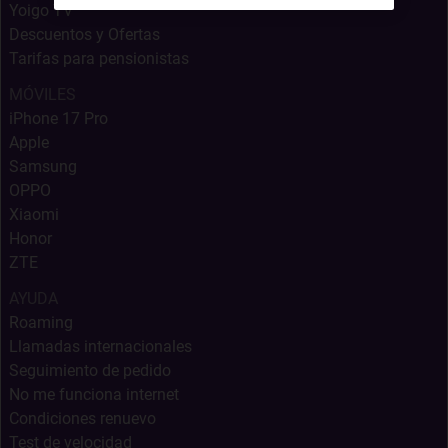
Yoigo TV
Descuentos y Ofertas
Tarifas para pensionistas
MÓVILES
iPhone 17 Pro
Apple
Samsung
OPPO
Xiaomi
Honor
ZTE
AYUDA
Roaming
Llamadas internacionales
Seguimiento de pedido
No me funciona internet
Condiciones renuevo
Test de velocidad