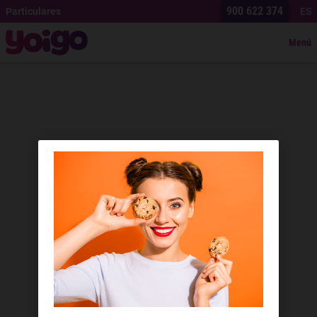
900 622 374
Particulares
ES
Menú