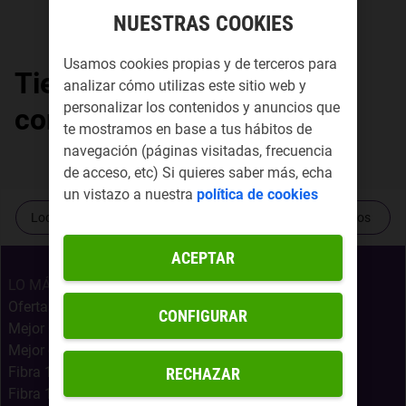
NUESTRAS COOKIES
Usamos cookies propias y de terceros para
Tiendas Yoigo por
analizar cómo utilizas este sitio web y
personalizar los contenidos y anuncios que
comunidad autónoma
te mostramos en base a tus hábitos de
navegación (páginas visitadas, frecuencia
de acceso, etc) Si quieres saber más, echa
un vistazo a nuestra
política de cookies
Localiza tu tienda más cercana
Contacta con nosotros
ACEPTAR
LO MÁS BUSCADO
Ofertas Internet Móvil
CONFIGURAR
Mejor Oferta Fibra
Mejor oferta fibra, móvil y Netflix
Fibra 1Gb + Móvil Infinito
RECHAZAR
Fibra 1Gb