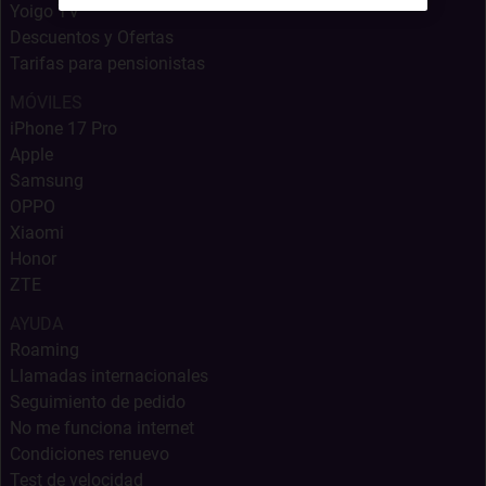
Yoigo TV
Descuentos y Ofertas
Tarifas para pensionistas
MÓVILES
iPhone 17 Pro
Apple
Samsung
OPPO
Xiaomi
Honor
ZTE
AYUDA
Roaming
Llamadas internacionales
Seguimiento de pedido
No me funciona internet
Condiciones renuevo
Test de velocidad