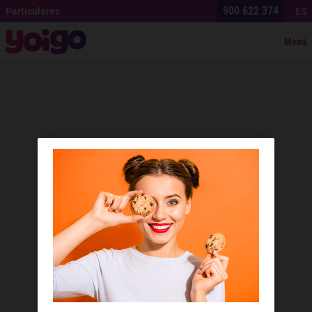
900 622 374
Particulares
ES
Menú