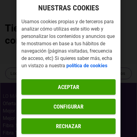
NUESTRAS COOKIES
Usamos cookies propias y de terceros para
Tiendas Yoigo por
analizar cómo utilizas este sitio web y
personalizar los contenidos y anuncios que
comunidad autónoma
te mostramos en base a tus hábitos de
navegación (páginas visitadas, frecuencia
de acceso, etc) Si quieres saber más, echa
un vistazo a nuestra
política de cookies
Localiza tu tienda más cercana
Contacta con nosotros
ACEPTAR
LO MÁS BUSCADO
Ofertas Internet Móvil
CONFIGURAR
Mejor Oferta Fibra
Mejor oferta fibra, móvil y Netflix
Fibra 1Gb + Móvil Infinito
RECHAZAR
Fibra 1Gb