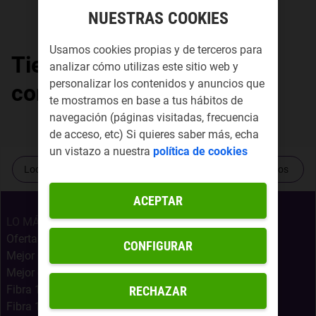
NUESTRAS COOKIES
Usamos cookies propias y de terceros para
Tiendas Yoigo por
analizar cómo utilizas este sitio web y
personalizar los contenidos y anuncios que
comunidad autónoma
te mostramos en base a tus hábitos de
navegación (páginas visitadas, frecuencia
de acceso, etc) Si quieres saber más, echa
un vistazo a nuestra
política de cookies
Localiza tu tienda más cercana
Contacta con nosotros
ACEPTAR
LO MÁS BUSCADO
Ofertas Internet Móvil
CONFIGURAR
Mejor Oferta Fibra
Mejor oferta fibra, móvil y Netflix
Fibra 1Gb + Móvil Infinito
RECHAZAR
Fibra 1Gb