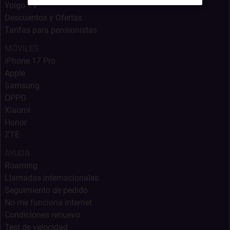
Yoigo TV
Descuentos y Ofertas
Tarifas para pensionistas
MÓVILES
iPhone 17 Pro
Apple
Samsung
OPPO
Xiaomi
Honor
ZTE
AYUDA
Roaming
Llamadas internacionales
Seguimiento de pedido
No me funciona internet
Condiciones renuevo
Test de velocidad