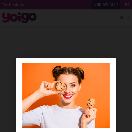
900 622 374
Particulares
ES
Menú