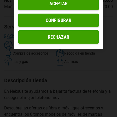
Hoy
10:00 - 13:30, 17:00 - 20:00
ACEPTAR
Mañana
10:00 - 13:30, 17:00 - 20:00
CONFIGURAR
Servicios disponibles
RECHAZAR
Contratar fibra y móvil
TV y streaming
Fútbol
Compra de dispositivos
Compra de accesorios
Recogida en tienda
Luz y gas
Alarmas
Descripción tienda
En Neksus te ayudamos a bajar tu factura de telefonía y a
escoger el mejor teléfono móvil.
Descubre las ofertas de fibra o móvil que ofrecemos y
encuentra los últimos modelos de móviles de marcas