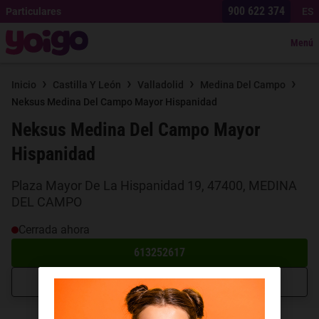
900 622 374
Particulares
ES
Menú
›
›
›
›
Inicio
Castilla Y León
Valladolid
Medina Del Campo
Neksus Medina Del Campo Mayor Hispanidad
Neksus Medina Del Campo Mayor
Hispanidad
Plaza Mayor De La Hispanidad 19, 47400, MEDINA
DEL CAMPO
Cerrada ahora
613252617
Cómo llegar