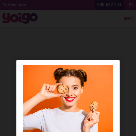
900 622 374
Particulares
ES
Menú