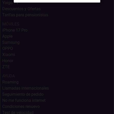
Yoigo TV
Descuentos y Ofertas
Tarifas para pensionistas
MÓVILES
iPhone 17 Pro
Apple
Samsung
OPPO
Xiaomi
Honor
ZTE
AYUDA
Roaming
Llamadas internacionales
Seguimiento de pedido
No me funciona internet
Condiciones renuevo
Test de velocidad