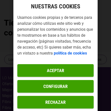
NUESTRAS COOKIES
Usamos cookies propias y de terceros para
Tiendas Yoigo por
analizar cómo utilizas este sitio web y
personalizar los contenidos y anuncios que
comunidad autónoma
te mostramos en base a tus hábitos de
navegación (páginas visitadas, frecuencia
de acceso, etc) Si quieres saber más, echa
un vistazo a nuestra
política de cookies
Localiza tu tienda más cercana
Contacta con nosotros
ACEPTAR
LO MÁS BUSCADO
Ofertas Internet Móvil
CONFIGURAR
Mejor Oferta Fibra
Mejor oferta fibra, móvil y Netflix
Fibra 1Gb + Móvil Infinito
RECHAZAR
Fibra 1Gb