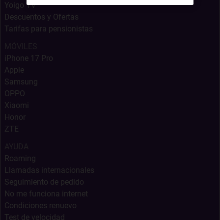
Yoigo TV
Descuentos y Ofertas
Tarifas para pensionistas
MÓVILES
iPhone 17 Pro
Apple
Samsung
OPPO
Xiaomi
Honor
ZTE
AYUDA
Roaming
Llamadas internacionales
Seguimiento de pedido
No me funciona internet
Condiciones renuevo
Test de velocidad