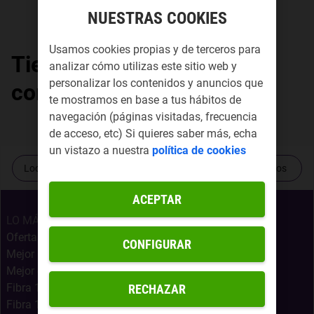
NUESTRAS COOKIES
Usamos cookies propias y de terceros para
Tiendas Yoigo por
analizar cómo utilizas este sitio web y
personalizar los contenidos y anuncios que
comunidad autónoma
te mostramos en base a tus hábitos de
navegación (páginas visitadas, frecuencia
de acceso, etc) Si quieres saber más, echa
un vistazo a nuestra
política de cookies
Localiza tu tienda más cercana
Contacta con nosotros
ACEPTAR
LO MÁS BUSCADO
Ofertas Internet Móvil
CONFIGURAR
Mejor Oferta Fibra
Mejor oferta fibra, móvil y Netflix
Fibra 1Gb + Móvil Infinito
RECHAZAR
Fibra 1Gb