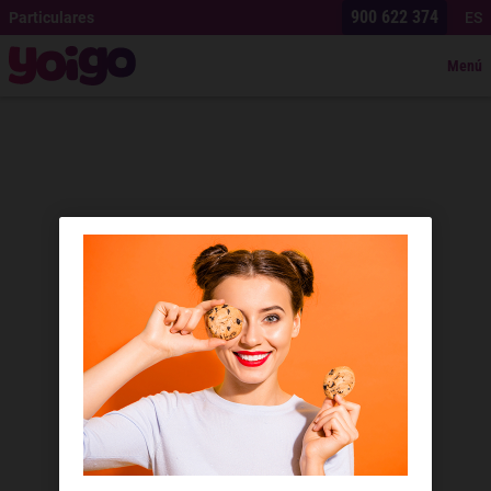
900 622 374
Particulares
ES
Menú