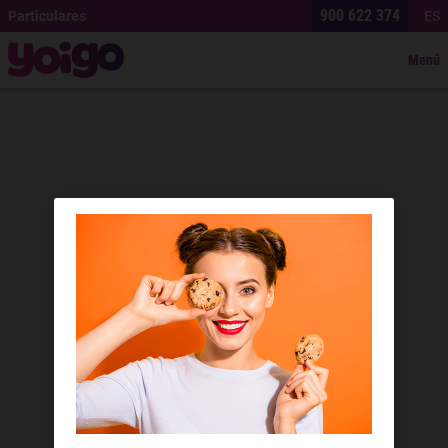
900 622 374
Particulares
ES
Menú