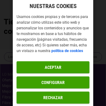
NUESTRAS COOKIES
Usamos cookies propias y de terceros para
Tiendas Yoigo por
analizar cómo utilizas este sitio web y
personalizar los contenidos y anuncios que
comunidad autónoma
te mostramos en base a tus hábitos de
navegación (páginas visitadas, frecuencia
de acceso, etc) Si quieres saber más, echa
un vistazo a nuestra
política de cookies
Localiza tu tienda más cercana
Contacta con nosotros
ACEPTAR
LO MÁS BUSCADO
Ofertas Internet Móvil
CONFIGURAR
Mejor Oferta Fibra
Mejor oferta fibra, móvil y Netflix
Fibra 1Gb + Móvil Infinito
RECHAZAR
Fibra 1Gb