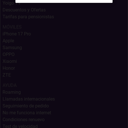
Yoigo TV
Descuentos y Ofertas
Tarifas para pensionistas
MÓVILES
iPhone 17 Pro
Apple
Samsung
OPPO
Xiaomi
Honor
ZTE
AYUDA
Roaming
Llamadas internacionales
Seguimiento de pedido
No me funciona internet
Condiciones renuevo
Test de velocidad