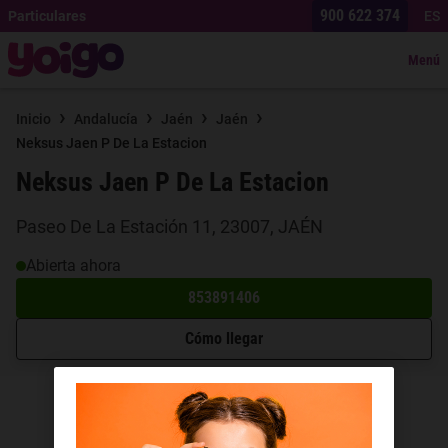
900 622 374
Particulares
ES
Menú
›
›
›
›
Inicio
Andalucía
Jaén
Jaén
Neksus Jaen P De La Estacion
Neksus Jaen P De La Estacion
Paseo De La Estación 11, 23007, JAÉN
Abierta ahora
853891406
Cómo llegar