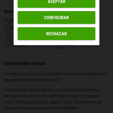
ACEPTAR
Servicios disponibles
CONFIGURAR
Contratar fibra y móvil
TV y streaming
Fútbol
Compra de dispositivos
RECHAZAR
Compra de accesorios
Recogida en tienda
Luz y gas
Alarmas
Descripción tienda
En Neksus te ayudamos a bajar tu factura de telefonía y a
escoger el mejor teléfono móvil.
Descubre las ofertas de fibra o móvil que ofrecemos y
encuentra los últimos modelos de móviles de marcas
como: Samsung, Xiaomi, Apple y más. Disponemos de
accesorios y seguros para tu Smartphone.