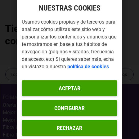
NUESTRAS COOKIES
Usamos cookies propias y de terceros para
Tiendas Yoigo por
analizar cómo utilizas este sitio web y
personalizar los contenidos y anuncios que
comunidad autónoma
te mostramos en base a tus hábitos de
navegación (páginas visitadas, frecuencia
de acceso, etc) Si quieres saber más, echa
un vistazo a nuestra
política de cookies
Localiza tu tienda más cercana
Contacta con nosotros
ACEPTAR
LO MÁS BUSCADO
Ofertas Internet Móvil
CONFIGURAR
Mejor Oferta Fibra
Mejor oferta fibra, móvil y Netflix
Fibra 1Gb + Móvil Infinito
RECHAZAR
Fibra 1Gb