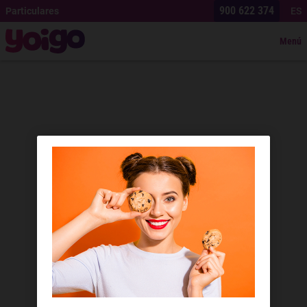
900 622 374
Particulares
ES
Menú