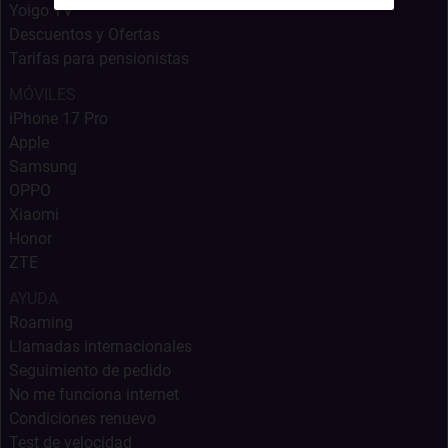
Yoigo TV
Descuentos y Ofertas
Tarifas para pensionistas
MÓVILES
iPhone 17 Pro
Apple
Samsung
OPPO
Xiaomi
Honor
ZTE
AYUDA
Roaming
Llamadas internacionales
Seguimiento de pedido
No me funciona internet
Condiciones renuevo
Test de velocidad