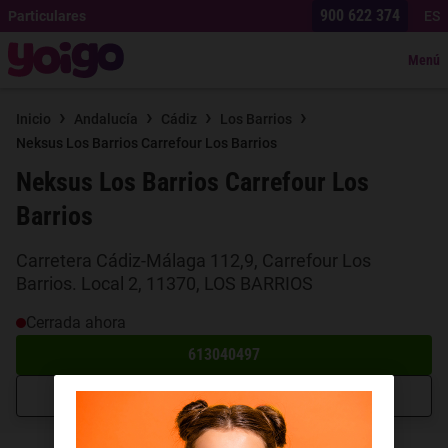
900 622 374
Particulares
ES
Menú
›
›
›
›
Inicio
Andalucía
Cádiz
Los Barrios
Neksus Los Barrios Carrefour Los Barrios
Neksus Los Barrios Carrefour Los
Barrios
Carretera Cádiz-Málaga 112,9, Carrefour Los
Barrios. Local 2, 11370, LOS BARRIOS
Cerrada ahora
613040497
Cómo llegar