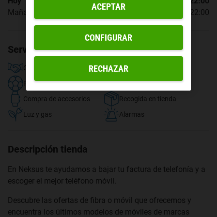
Hoy
10:00 - 22:00
ACEPTAR
Mañana
10:00 - 22:00
CONFIGURAR
Servicios disponibles
RECHAZAR
Contratar fibra y móvil
TV y streaming
Fútbol
Compra de dispositivos
Compra de accesorios
Recogida en tienda
Luz y gas
Alarmas
Descripción tienda
En Neksus te ayudamos a bajar tu factura de telefonía y a
escoger el mejor teléfono móvil.
Descubre las ofertas de fibra o móvil que ofrecemos y
encuentra los últimos modelos de móviles de marcas